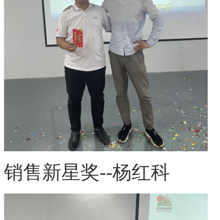
销售新星奖
--杨红科