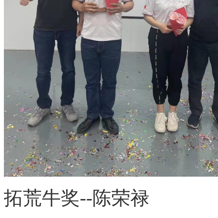
拓荒牛奖
--陈荣禄