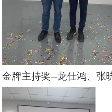
金牌主持奖
--龙仕鸿、张