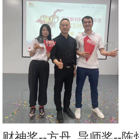
财神奖
--方丹 导师奖--陈