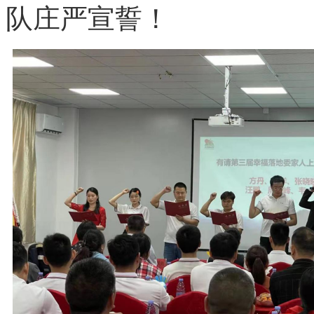
队庄严宣誓！