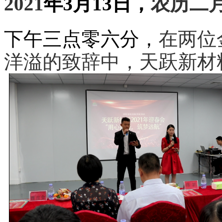
202
1
年
3
月
13
日，
农历二
下午三点零六分，
在两位
洋溢的致辞中
，
天跃新材