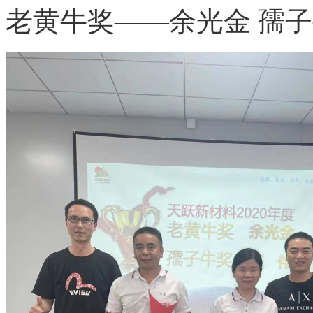
老黄牛奖
——余光金 孺子